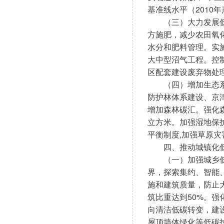
基准线水平（2010
　　（三）大力发展
方施肥，减少农田氧
水分和肥料管理。实
大中型沼气工程。控
区配套建设废弃物处
　　（四）增加生态
防护林体系建设、京
增加森林碳汇。强化森
立方米。加强湿地保
平衡制度,加强草原灾
　　四、推动城镇化
　　（一）加强城乡
界，探索集约、智能
施和建筑质量，防止
筑比重达到50%。
向清洁低碳转变，建
屋顶墙体绿化等低碳